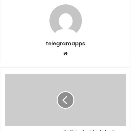
telegramapps
Web
sitesi