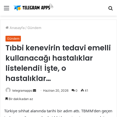
Menü
A
y
...
Anasayfa
/
Gündem
Gündem
Tıbbi kenevirin tedavi emelli
kullanacağı hastalıklar
listelendi! İşte, o
hastalıklar…
Bir
telegramapps
Haziran 20, 2026
0
41
e-
Bir dakikadan az
posta
göndermek
Türkiye sıhhat alanında tarihi bir adım attı. TBMM’den geçen