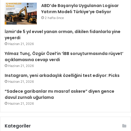
ABD’de Başarıyla Uygulanan Logisar
Yatırım Modeli Türkiye’ye Geliyor
2 hafta önce
İzmir’de 5 yıl evvel yanan orman, dikilen fidanlarla yine
yeşerdi
Haziran 21, 2026
Yılmaz Tunç, Özgür Özel’in ‘İBB soruşturmasında rüşvet’
açıklamasına cevap verdi
Haziran 21, 2026
Instagram, yeni arkadaşlık özelliğini test ediyor: Picks
Haziran 21, 2026
“Sadece garibanlar mı masraf askere” diyen gence
davul zurnalı uğurlama
Haziran 21, 2026
Kategoriler