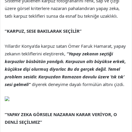
Sisteme yüklenen karpuz fotoğraflarını renk, sap ve çizgi
üzere görsel kriterlere nazaran pahalandıran yapay zeka,
tatlı karpuz teklifleri sunsa da esnaf bu tekniğe uzaklıklı.
“KARPUZ, SESE BAKILARAK SEÇİLİR”
Yıllardır Konya’da karpuz satan Ömer Faruk Hamarat, yapay
zekanın tekliflerini eleştirerek,
“Yapay zekanın seçtiği
karpuzlar büsbütün yanılgılı. Karpuzun altı büyükse erkek,
küçükse dişi olurmuş diyorlar. Bu da gerçek değil. Temel
problem sesidir. Karpuzdan Ramazan davulu üzere ‘tık tık’
sesi gelmeli”
diyerek deneyime dayalı formülün altını çizdi.
“YAPAY ZEKA GÖRSELE NAZARAN KARAR VERİYOR, O
DENLİ SEÇİLMEZ”