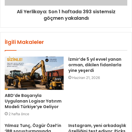
Ali Yerlikaya: Son 1 haftada 393 sistemsiz
göçmen yakalandı
İlgili Makaleler
İzmir’de 5 yıl evvel yanan
orman, dikilen fidanlarla
yine yeşerdi
Haziran 21, 2026
ABD’de Başarıyla
Uygulanan Logisar Yatırım
Modeli Türkiye’ye Geliyor
2 hafta önce
Yılmaz Tunç, Özgür Özel’in
Instagram, yeni arkadaşlık
‘İBB soruşturmasında
özelliğini test ediyor: Picks