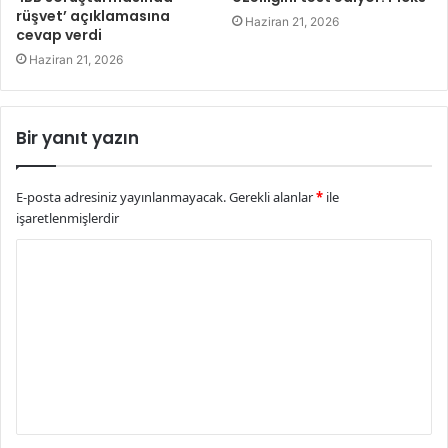
rüşvet’ açıklamasına
Haziran 21, 2026
cevap verdi
Haziran 21, 2026
Bir yanıt yazın
E-posta adresiniz yayınlanmayacak.
Gerekli alanlar
*
ile
işaretlenmişlerdir
Y
o
r
u
m
*