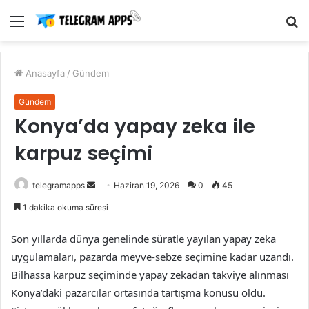
Menü
A
y
...
Anasayfa
/
Gündem
Gündem
Konya’da yapay zeka ile
karpuz seçimi
Bir
telegramapps
Haziran 19, 2026
0
45
e-
1 dakika okuma süresi
posta
göndermek
Son yıllarda dünya genelinde süratle yayılan yapay zeka
uygulamaları, pazarda meyve-sebze seçimine kadar uzandı.
Bilhassa karpuz seçiminde yapay zekadan takviye alınması
Konya’daki pazarcılar ortasında tartışma konusu oldu.