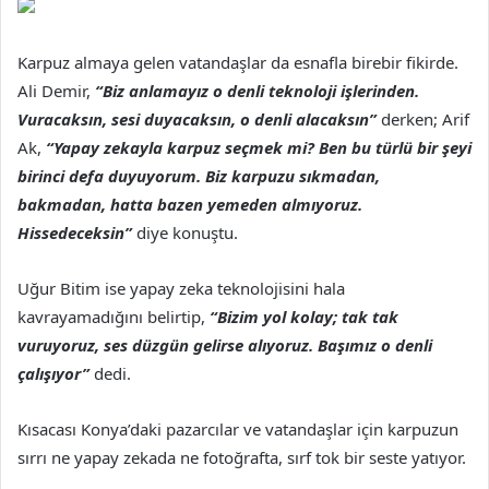
Karpuz almaya gelen vatandaşlar da esnafla birebir fikirde.
Ali Demir,
“Biz anlamayız o denli teknoloji işlerinden.
Vuracaksın, sesi duyacaksın, o denli alacaksın”
derken; Arif
Ak,
“Yapay zekayla karpuz seçmek mi? Ben bu türlü bir şeyi
birinci defa duyuyorum. Biz karpuzu sıkmadan,
bakmadan, hatta bazen yemeden almıyoruz.
Hissedeceksin”
diye konuştu.
Uğur Bitim ise yapay zeka teknolojisini hala
kavrayamadığını belirtip,
“Bizim yol kolay; tak tak
vuruyoruz, ses düzgün gelirse alıyoruz. Başımız o denli
çalışıyor”
dedi.
Kısacası Konya’daki pazarcılar ve vatandaşlar için karpuzun
sırrı ne yapay zekada ne fotoğrafta, sırf tok bir seste yatıyor.