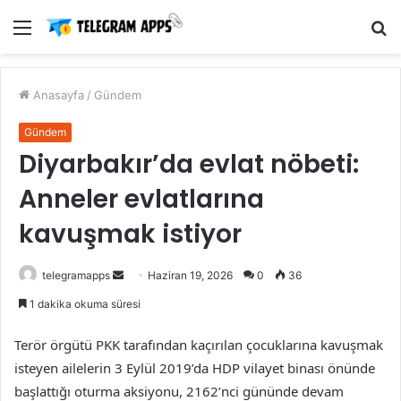
Menü
A
y
...
Anasayfa
/
Gündem
Gündem
Diyarbakır’da evlat nöbeti:
Anneler evlatlarına
kavuşmak istiyor
Bir
telegramapps
Haziran 19, 2026
0
36
e-
1 dakika okuma süresi
posta
göndermek
Terör örgütü PKK tarafından kaçırılan çocuklarına kavuşmak
isteyen ailelerin 3 Eylül 2019’da HDP vilayet binası önünde
başlattığı oturma aksiyonu, 2162’nci gününde devam