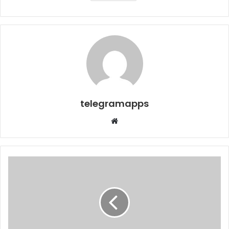
telegramapps
Web
sitesi