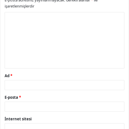
işaretlenmişlerdir
Y
o
r
u
m
*
Ad
*
E-posta
*
İnternet sitesi