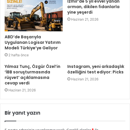
İzmir’de 5 yıl evvel yanan
orman, dikilen fidanlarla
yine yeşerdi
Haziran 21, 2026
ABD’de Başarıyla
Uygulanan Logisar Yatırım
Modeli Türkiye’ye Geliyor
2 hafta önce
Yılmaz Tunç, Özgür Özel’in
Instagram, yeni arkadaşlık
‘İBB soruşturmasında
özelliğini test ediyor: Picks
rüşvet’ açıklamasına
Haziran 21, 2026
cevap verdi
Haziran 21, 2026
Bir yanıt yazın
E-posta adresiniz yayınlanmayacak.
Gerekli alanlar
*
ile