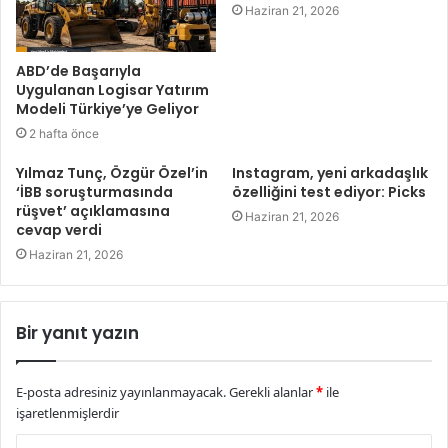
Haziran 21, 2026
ABD’de Başarıyla
Uygulanan Logisar Yatırım
Modeli Türkiye’ye Geliyor
2 hafta önce
Yılmaz Tunç, Özgür Özel’in
Instagram, yeni arkadaşlık
‘İBB soruşturmasında
özelliğini test ediyor: Picks
rüşvet’ açıklamasına
Haziran 21, 2026
cevap verdi
Haziran 21, 2026
Bir yanıt yazın
E-posta adresiniz yayınlanmayacak.
Gerekli alanlar
*
ile
işaretlenmişlerdir