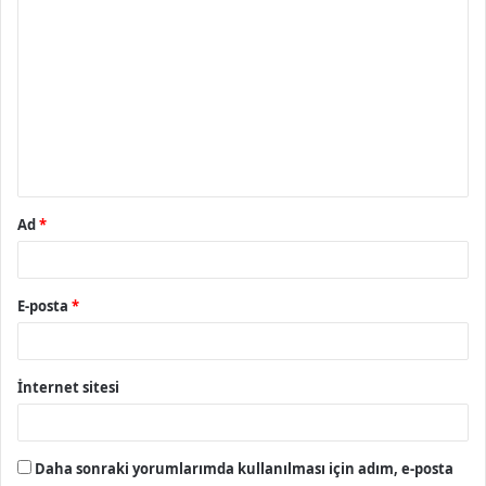
Y
o
r
u
m
*
Ad
*
E-posta
*
İnternet sitesi
Daha sonraki yorumlarımda kullanılması için adım, e-posta