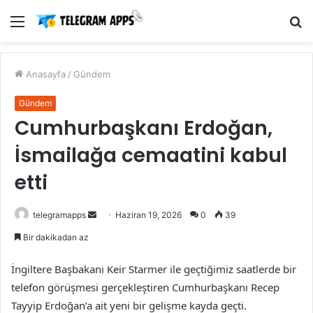
Menü
A
y
...
Anasayfa
/
Gündem
Gündem
Cumhurbaşkanı Erdoğan,
İsmailağa cemaatini kabul
etti
Bir
telegramapps
Haziran 19, 2026
0
39
e-
Bir dakikadan az
posta
göndermek
İngiltere Başbakanı Keir Starmer ile geçtiğimiz saatlerde bir
telefon görüşmesi gerçekleştiren Cumhurbaşkanı Recep
Tayyip Erdoğan’a ait yeni bir gelişme kayda geçti.