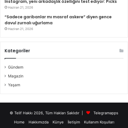
Instagram, yeni arkadaşlık özelliğini test ediyor: Picks
Haziran 21, 2026
“Sadece garibanlar mı masraf askere” diyen gence
davul zurnalı uğurlama
Haziran 21, 2026
Kategoriler
Gündem
Magazin
Yaşam
© Telif Hakkı 2026, Tüm Hakları Saklıdır |
Telegramapps
Home
Hakkımızda
Künye
İletişim
Kullanım Koşulları