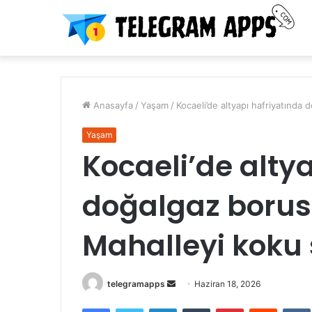
Anasayfa
/
Yaşam
/
Kocaeli’de altyapı hafriyatında
Yaşam
Kocaeli’de alty
doğalgaz borus
Mahalleyi koku 
Bir
telegramapps
Haziran 18, 2026
e-
Facebook
Twitter
LinkedIn
Tumblr
Pinterest
Reddit