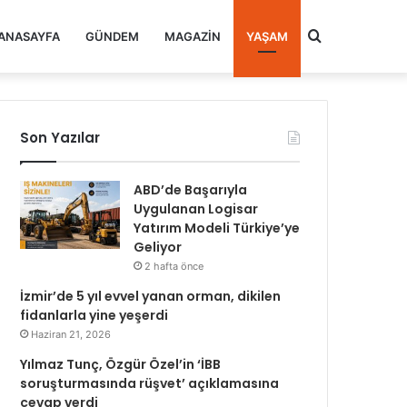
Arama
ANASAYFA
GÜNDEM
MAGAZIN
YAŞAM
yap
Son Yazılar
...
ABD’de Başarıyla
Uygulanan Logisar
Yatırım Modeli Türkiye’ye
Geliyor
2 hafta önce
İzmir’de 5 yıl evvel yanan orman, dikilen
fidanlarla yine yeşerdi
Haziran 21, 2026
Yılmaz Tunç, Özgür Özel’in ‘İBB
soruşturmasında rüşvet’ açıklamasına
cevap verdi