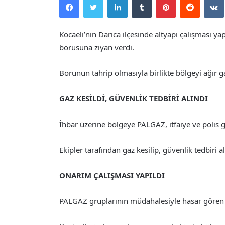
posta
göndermek
Kocaeli’nin Darıca ilçesinde altyapı çalışması ya
borusuna ziyan verdi.
Borunun tahrip olmasıyla birlikte bölgeyi ağır g
GAZ KESİLDİ, GÜVENLİK TEDBİRİ ALINDI
İhbar üzerine bölgeye PALGAZ, itfaiye ve polis g
Ekipler tarafından gaz kesilip, güvenlik tedbiri a
ONARIM ÇALIŞMASI YAPILDI
PALGAZ gruplarının müdahalesiyle hasar gören 