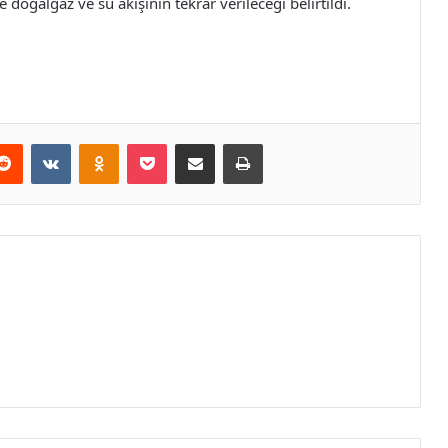
oğalgaz ve su akışının tekrar verileceği belirtildi.
erest
Reddit
VKontakte
Odnoklassniki
Pocket
E-Posta ile paylaş
Yazdır