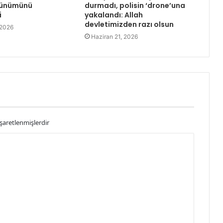
rünümünü
durmadı, polisin ‘drone’una
i
yakalandı: Allah
devletimizden razı olsun
 2026
Haziran 21, 2026
işaretlenmişlerdir