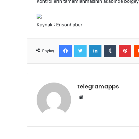
Kontrollerin tamamlanmasının akabinde bölgeye d
Kaynak : Ensonhaber
Facebook
Twitter
LinkedIn
Tumblr
Pint
Paylaş
telegramapps
Web
sitesi