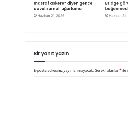
masraf askere” diyen gence
Bridge gö
davul zurnalı uğurlama
beğenmed
Haziran 21, 2026
Haziran 21,
Bir yanıt yazın
E-posta adresiniz yayınlanmayacak.
Gerekli alanlar
*
ile 
Y
o
r
u
m
*