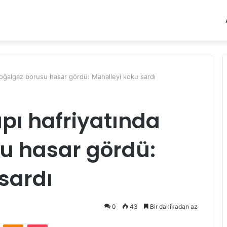
 doğalgaz borusu hasar gördü: Mahalleyi koku sardı
apı hafriyatında
u hasar gördü:
sardı
0
43
Bir dakikadan az
VKontakte
Odnoklassniki
Pocket