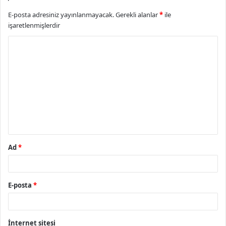
E-posta adresiniz yayınlanmayacak.
Gerekli alanlar
*
ile
işaretlenmişlerdir
Y
o
r
u
m
*
Ad
*
E-posta
*
İnternet sitesi