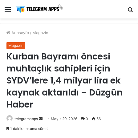
Menü
A
y
...
Anasayfa
/
Magazin
Magazin
Kurban Bayramı öncesi
muhtaçlık sahipleri için
SYDV’lere 1,4 milyar lira ek
kaynak aktarıldı – Düzgün
Haber
Bir
telegramapps
Mayıs 29, 2026
0
56
e-
1 dakika okuma süresi
posta