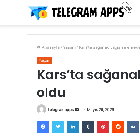
Anasayfa
/
Yaşam
/
Kars’ta sağanak yağış sele ned
Yaşam
Kars’ta sağana
oldu
Bir
telegramapps
Mayıs 29, 2026
e-
Facebook
Twitter
LinkedIn
Tumblr
Pinterest
Reddit
posta
göndermek