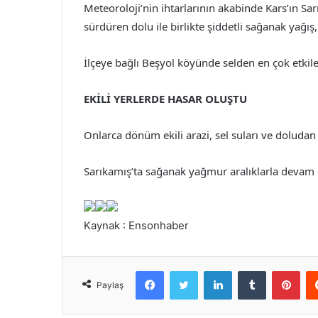
Meteoroloji’nin ihtarlarının akabinde Kars’ın Sa
sürdüren dolu ile birlikte şiddetli sağanak yağış,
İlçeye bağlı Beşyol köyünde selden en çok etkile
EKİLİ YERLERDE HASAR OLUŞTU
Onlarca dönüm ekili arazi, sel suları ve doludan
Sarıkamış’ta sağanak yağmur aralıklarla devam 
Kaynak : Ensonhaber
Facebook
Twitter
LinkedIn
Tumblr
Pint
Paylaş