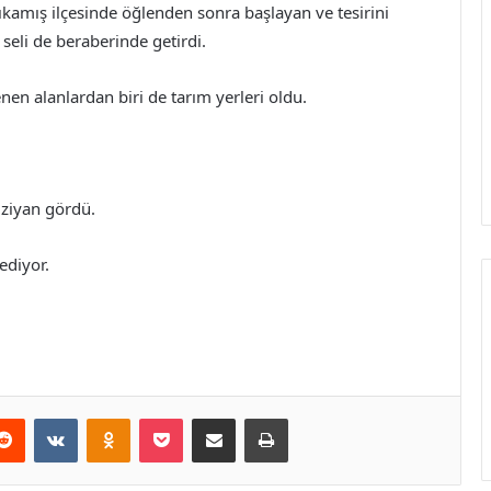
rıkamış ilçesinde öğlenden sonra başlayan ve tesirini
 seli de beraberinde getirdi.
nen alanlardan biri de tarım yerleri oldu.
 ziyan gördü.
ediyor.
erest
Reddit
VKontakte
Odnoklassniki
Pocket
E-Posta ile paylaş
Yazdır