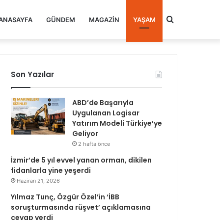
Arama
ANASAYFA
GÜNDEM
MAGAZIN
YAŞAM
yap
Son Yazılar
...
ABD’de Başarıyla
Uygulanan Logisar
Yatırım Modeli Türkiye’ye
Geliyor
2 hafta önce
İzmir’de 5 yıl evvel yanan orman, dikilen
fidanlarla yine yeşerdi
Haziran 21, 2026
Yılmaz Tunç, Özgür Özel’in ‘İBB
soruşturmasında rüşvet’ açıklamasına
cevap verdi