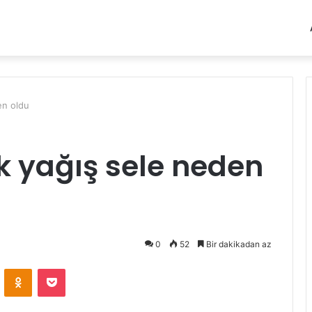
en oldu
k yağış sele neden
0
52
Bir dakikadan az
VKontakte
Odnoklassniki
Pocket