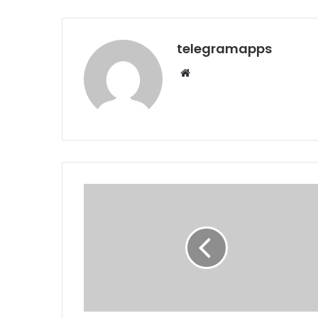
telegramapps
Web
sitesi