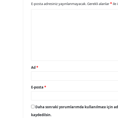
E-posta adresiniz yayınlanmayacak.
Gerekli alanlar
*
ile 
Y
o
r
u
m
*
Ad
*
E-posta
*
Daha sonraki yorumlarımda kullanılması için adı
kaydedilsin.