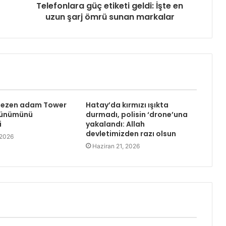
Telefonlara güç etiketi geldi: İşte en
uzun şarj ömrü sunan markalar
 gezen adam Tower
Hatay’da kırmızı ışıkta
rünümünü
durmadı, polisin ‘drone’una
i
yakalandı: Allah
devletimizden razı olsun
 2026
Haziran 21, 2026