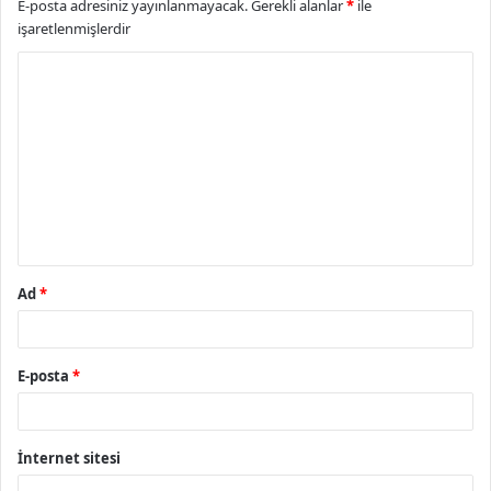
E-posta adresiniz yayınlanmayacak.
Gerekli alanlar
*
ile
işaretlenmişlerdir
Y
o
r
u
m
*
Ad
*
E-posta
*
İnternet sitesi