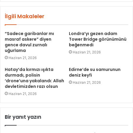
İlgili Makaleler
“Sadece garibanlar mı
Londra’yı gezen adam
masraf askere” diyen
Tower Bridge görünümünü
gence davul zurnalı
beğenmedi
uğurlama
Haziran 21, 2026
Haziran 21, 2026
Hatay’da kırmızı ışıkta
Edirne’de su samurunun
durmadı, polisin
deniz keyfi
‘drone’una yakalandı: Allah
Haziran 21, 2026
devletimizden razı olsun
Haziran 21, 2026
Bir yanıt yazın