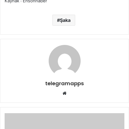
Kaynak : Ensonhaber
Şaka
telegramapps
Web
sitesi