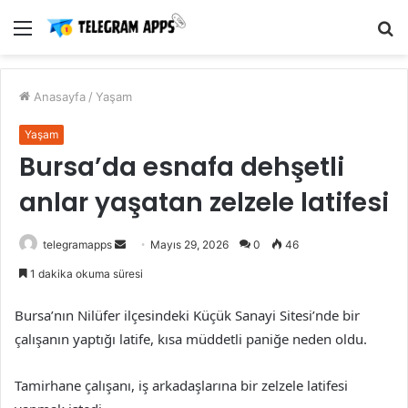
Menü
A
y
...
Anasayfa
/
Yaşam
Yaşam
Bursa’da esnafa dehşetli
anlar yaşatan zelzele latifesi
Bir
telegramapps
Mayıs 29, 2026
0
46
e-
1 dakika okuma süresi
posta
göndermek
Bursa’nın Nilüfer ilçesindeki Küçük Sanayi Sitesi’nde bir
çalışanın yaptığı latife, kısa müddetli paniğe neden oldu.
Tamirhane çalışanı, iş arkadaşlarına bir zelzele latifesi