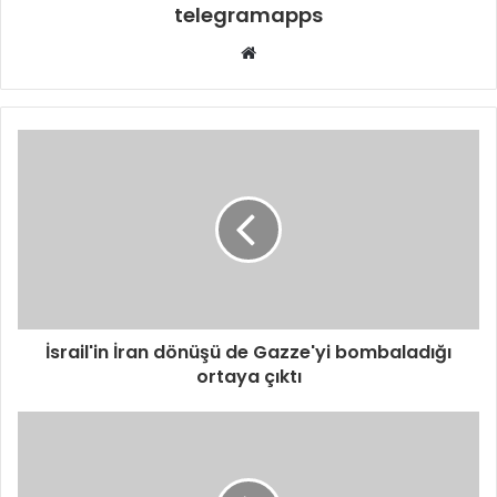
telegramapps
Web
sitesi
İsrail'in İran dönüşü de Gazze'yi bombaladığı
ortaya çıktı