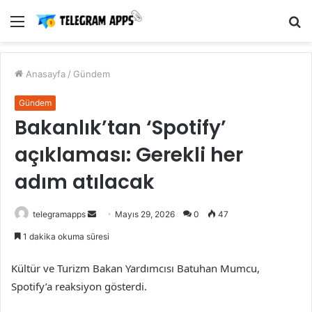
Menü
A
y
...
Anasayfa
/
Gündem
Gündem
Bakanlık’tan ‘Spotify’
açıklaması: Gerekli her
adım atılacak
Bir
telegramapps
Mayıs 29, 2026
0
47
e-
1 dakika okuma süresi
posta
göndermek
Kültür ve Turizm Bakan Yardımcısı Batuhan Mumcu,
Spotify’a reaksiyon gösterdi.