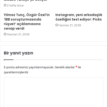
2 hafta önce
Yılmaz Tunç, Özgür Özel’in
Instagram, yeni arkadaşlık
‘İBB soruşturmasında
özelliğini test ediyor: Picks
rüşvet’ açıklamasına
Haziran 21, 2026
cevap verdi
Haziran 21, 2026
Bir yanıt yazın
E-posta adresiniz yayınlanmayacak.
Gerekli alanlar
*
ile
işaretlenmişlerdir
Y
o
r
u