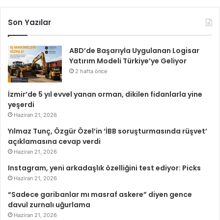
Son Yazılar
ABD’de Başarıyla Uygulanan Logisar
Yatırım Modeli Türkiye’ye Geliyor
2 hafta önce
İzmir’de 5 yıl evvel yanan orman, dikilen fidanlarla yine
yeşerdi
Haziran 21, 2026
Yılmaz Tunç, Özgür Özel’in ‘İBB soruşturmasında rüşvet’
açıklamasına cevap verdi
Haziran 21, 2026
Instagram, yeni arkadaşlık özelliğini test ediyor: Picks
Haziran 21, 2026
“Sadece garibanlar mı masraf askere” diyen gence
davul zurnalı uğurlama
Haziran 21, 2026