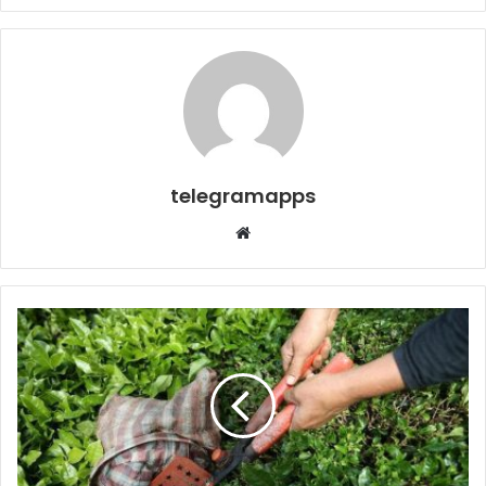
telegramapps
Web
sitesi