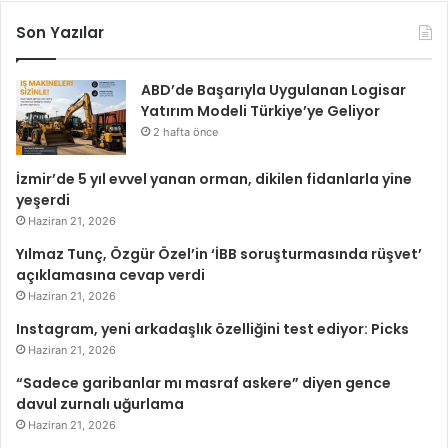
Son Yazılar
ABD’de Başarıyla Uygulanan Logisar
Yatırım Modeli Türkiye’ye Geliyor
2 hafta önce
İzmir’de 5 yıl evvel yanan orman, dikilen fidanlarla yine
yeşerdi
Haziran 21, 2026
Yılmaz Tunç, Özgür Özel’in ‘İBB soruşturmasında rüşvet’
açıklamasına cevap verdi
Haziran 21, 2026
Instagram, yeni arkadaşlık özelliğini test ediyor: Picks
Haziran 21, 2026
“Sadece garibanlar mı masraf askere” diyen gence
davul zurnalı uğurlama
Haziran 21, 2026