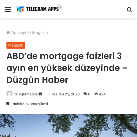
Menü
A
y
...
Anasayfa
/
Magazin
Magazin
ABD’de mortgage faizleri 3
ayın en yüksek düzeyinde –
Düzgün Haber
Bir
telegramapps
Haziran 25, 2025
0
424
e-
1 dakika okuma süresi
posta
göndermek