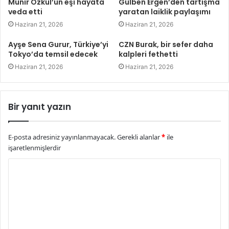
Münir Özkul’un eşi hayata
Gülben Ergen’den tartışma
veda etti
yaratan laiklik paylaşımı
Haziran 21, 2026
Haziran 21, 2026
Ayşe Sena Gurur, Türkiye’yi
CZN Burak, bir sefer daha
Tokyo’da temsil edecek
kalpleri fethetti
Haziran 21, 2026
Haziran 21, 2026
Bir yanıt yazın
E-posta adresiniz yayınlanmayacak.
Gerekli alanlar
*
ile
işaretlenmişlerdir
Y
o
r
u
m