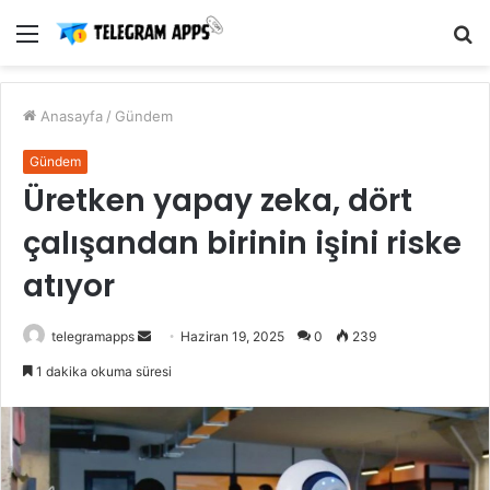
Menü
A
y
...
Anasayfa
/
Gündem
Gündem
Üretken yapay zeka, dört
çalışandan birinin işini riske
atıyor
Bir
telegramapps
Haziran 19, 2025
0
239
e-
1 dakika okuma süresi
posta
göndermek