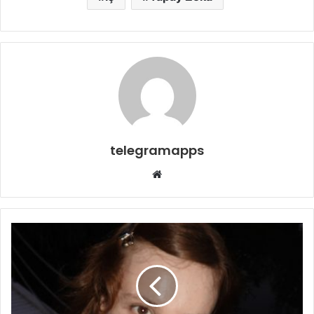
telegramapps
Web
sitesi