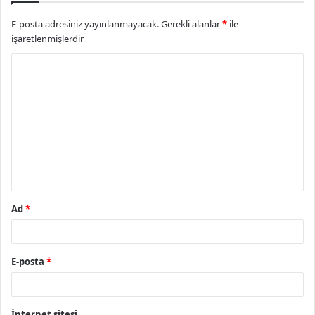
E-posta adresiniz yayınlanmayacak.
Gerekli alanlar
*
ile
işaretlenmişlerdir
Y
o
r
u
m
*
Ad
*
E-posta
*
İnternet sitesi