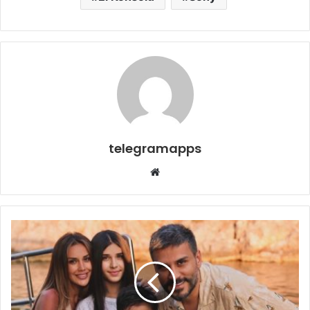
telegramapps
Web
sitesi