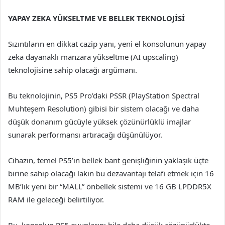
YAPAY ZEKA YÜKSELTME VE BELLEK TEKNOLOJİSİ
Sızıntıların en dikkat cazip yanı, yeni el konsolunun yapay
zeka dayanaklı manzara yükseltme (AI upscaling)
teknolojisine sahip olacağı argümanı.
Bu teknolojinin, PS5 Pro’daki PSSR (PlayStation Spectral
Muhteşem Resolution) gibisi bir sistem olacağı ve daha
düşük donanım gücüyle yüksek çözünürlüklü imajlar
sunarak performansı artıracağı düşünülüyor.
Cihazın, temel PS5’in bellek bant genişliğinin yaklaşık üçte
birine sahip olacağı lakin bu dezavantajı telafi etmek için 16
MB’lık yeni bir “MALL” önbellek sistemi ve 16 GB LPDDR5X
RAM ile geleceği belirtiliyor.
Bu, konsolun PS5 oyunlarını bile daha düşük çözünürlükte