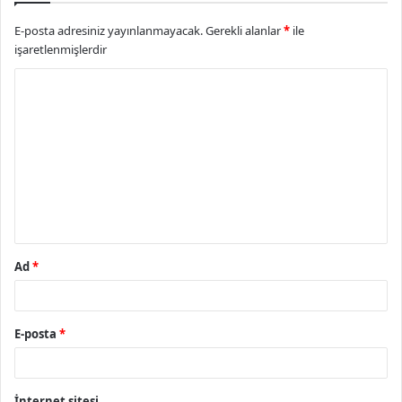
E-posta adresiniz yayınlanmayacak.
Gerekli alanlar
*
ile
işaretlenmişlerdir
Y
o
r
u
m
*
Ad
*
E-posta
*
İnternet sitesi