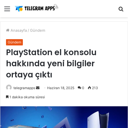
Menü
A
y
...
Anasayfa
/
Gündem
Gündem
PlayStation el konsolu
hakkında yeni bilgiler
ortaya çıktı
Bir
telegramapps
Haziran 18, 2025
0
213
e-
1 dakika okuma süresi
posta
göndermek