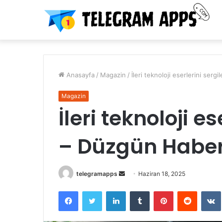
Anasayfa
/
Magazin
/
İleri teknoloji eserlerini ser
Magazin
İleri teknoloji es
– Düzgün Habe
Bir
telegramapps
Haziran 18, 2025
e-
Facebook
Twitter
LinkedIn
Tumblr
Pinterest
Reddit
posta
göndermek