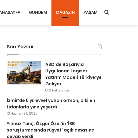
Arama
ANASAYFA
GÜNDEM
MAGAZIN
YAŞAM
yap
Son Yazılar
...
ABD’de Başarıyla
Uygulanan Logisar
Yatırım Modeli Türkiye’ye
Geliyor
2 hafta önce
İzmir’de 5 yıl evvel yanan orman, dikilen
fidanlarla yine yeşerdi
Haziran 21, 2026
Yılmaz Tunç, Özgür Özel’in ‘İBB
soruşturmasında rüşvet’ açıklamasına
cevap verdi