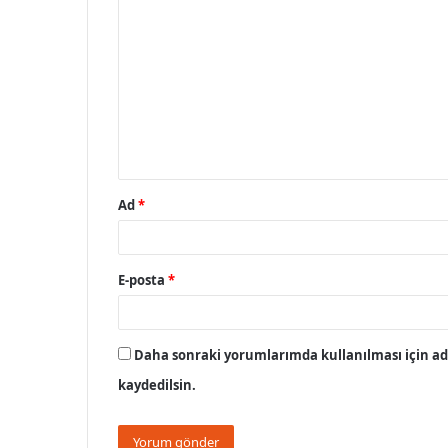
o
r
u
m
*
Ad
*
E-posta
*
Daha sonraki yorumlarımda kullanılması için adı
kaydedilsin.