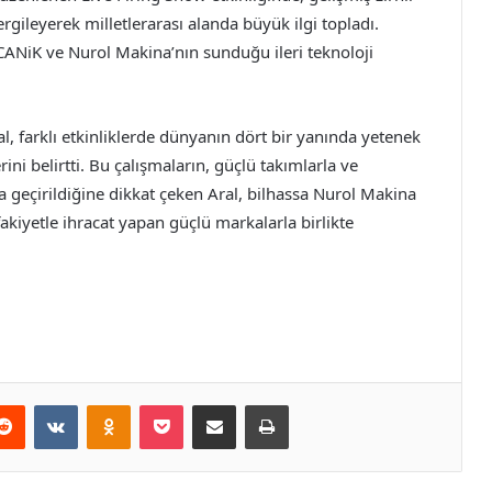
sergileyerek milletlerarası alanda büyük ilgi topladı.
, CANiK ve Nurol Makina’nın sunduğu ileri teknoloji
 farklı etkinliklerde dünyanın dört bir yanında yetenek
ini belirtti. Bu çalışmaların, güçlü takımlarla ve
ta geçirildiğine dikkat çeken Aral, bilhassa Nurol Makina
kiyetle ihracat yapan güçlü markalarla birlikte
erest
Reddit
VKontakte
Odnoklassniki
Pocket
E-Posta ile paylaş
Yazdır