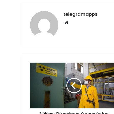
telegramapps
Web
sitesi
Nükleer Düzenleme Kurumu'ndan