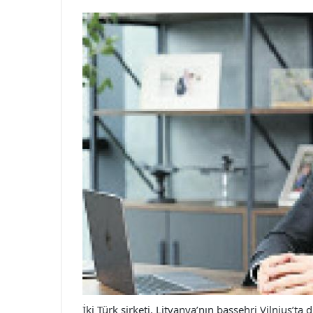
İki Türk şirketi, Litvanya’nın başşehri Vilnius’ta