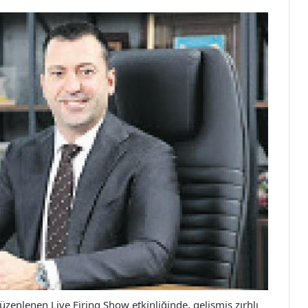
 düzenlenen Live Firing Show etkinliğinde, gelişmiş zırhlı