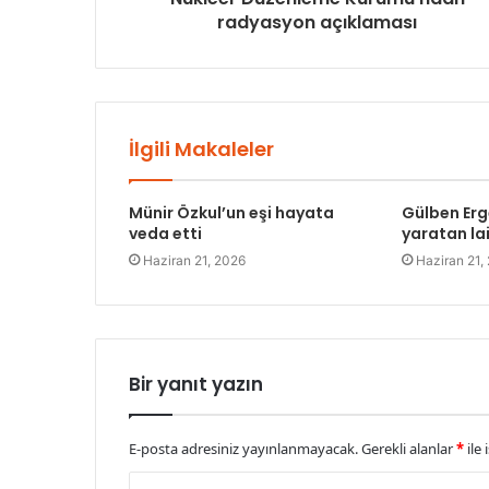
radyasyon açıklaması
İlgili Makaleler
Münir Özkul’un eşi hayata
Gülben Erg
veda etti
yaratan lai
Haziran 21, 2026
Haziran 21,
Bir yanıt yazın
E-posta adresiniz yayınlanmayacak.
Gerekli alanlar
*
ile 
Y