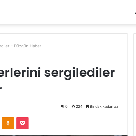
gilediler – Düzgün Haber
erlerini sergilediler
r
0
224
Bir dakikadan az
VKontakte
Odnoklassniki
Pocket