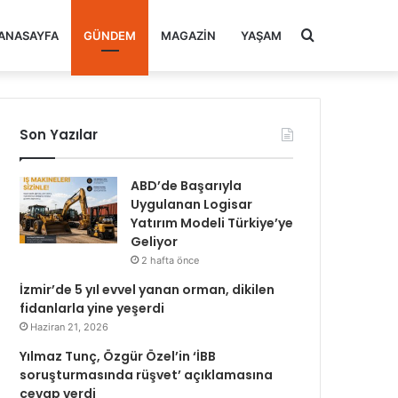
Arama
ANASAYFA
GÜNDEM
MAGAZIN
YAŞAM
yap
Son Yazılar
...
ABD’de Başarıyla
Uygulanan Logisar
Yatırım Modeli Türkiye’ye
Geliyor
2 hafta önce
İzmir’de 5 yıl evvel yanan orman, dikilen
fidanlarla yine yeşerdi
Haziran 21, 2026
Yılmaz Tunç, Özgür Özel’in ‘İBB
soruşturmasında rüşvet’ açıklamasına
cevap verdi