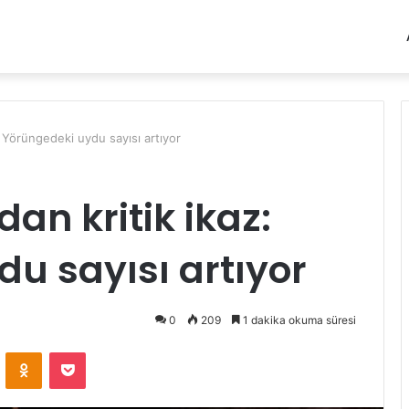
z: Yörüngedeki uydu sayısı artıyor
dan kritik ikaz:
u sayısı artıyor
0
209
1 dakika okuma süresi
VKontakte
Odnoklassniki
Pocket