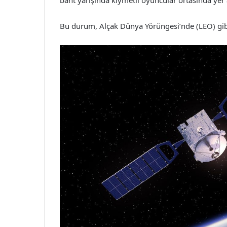
bant yarışında kıymetli oyuncular ortasında yer a
Bu durum, Alçak Dünya Yörüngesi’nde (LEO) gib