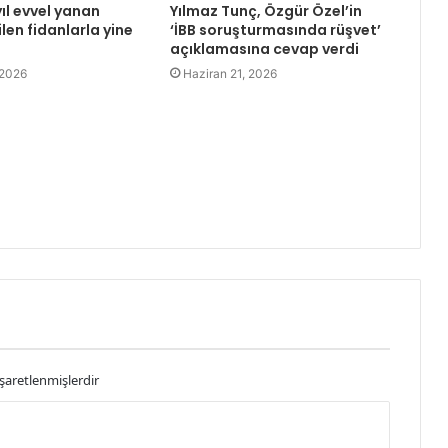
yıl evvel yanan
Yılmaz Tunç, Özgür Özel’in
len fidanlarla yine
‘İBB soruşturmasında rüşvet’
açıklamasına cevap verdi
 2026
Haziran 21, 2026
işaretlenmişlerdir