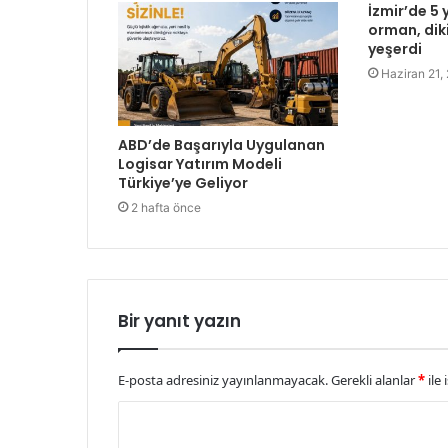
İzmir’de 5 
orman, diki
yeşerdi
Haziran 21,
ABD’de Başarıyla Uygulanan
Logisar Yatırım Modeli
Türkiye’ye Geliyor
2 hafta önce
Bir yanıt yazın
E-posta adresiniz yayınlanmayacak.
Gerekli alanlar
*
ile 
Y
o