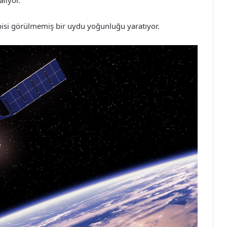
lıyor.
isi görülmemiş bir uydu yoğunluğu yaratıyor.