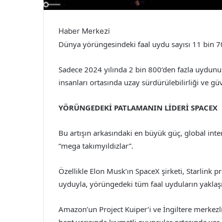
Haber Merkezi
Dünya yörüngesindeki faal uydu sayısı 11 bin 70
Sadece 2024 yılında 2 bin 800’den fazla uydunun
insanları ortasında uzay sürdürülebilirliği ve g
YÖRÜNGEDEKİ PATLAMANIN LİDERİ SPACEX
Bu artışın arkasındaki en büyük güç, global in
“mega takımyıldızlar”.
Özellikle Elon Musk’ın SpaceX şirketi, Starlink p
uyduyla, yörüngedeki tüm faal uyduların yaklaşı
Amazon’un Project Kuiper’i ve İngiltere merkez