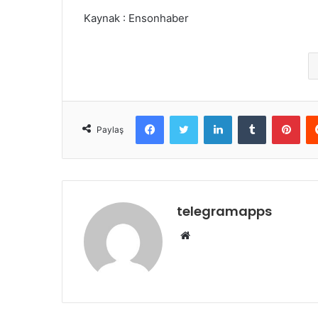
Kaynak : Ensonhaber
Facebook
Twitter
LinkedIn
Tumblr
Pint
Paylaş
telegramapps
Web
sitesi