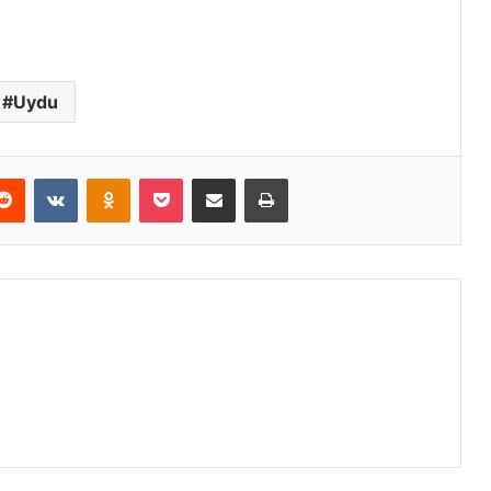
Uydu
erest
Reddit
VKontakte
Odnoklassniki
Pocket
E-Posta ile paylaş
Yazdır