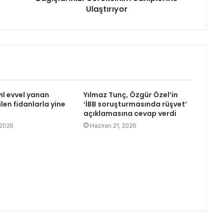
Ulaştırıyor
yıl evvel yanan
Yılmaz Tunç, Özgür Özel’in
len fidanlarla yine
‘İBB soruşturmasında rüşvet’
açıklamasına cevap verdi
 2026
Haziran 21, 2026