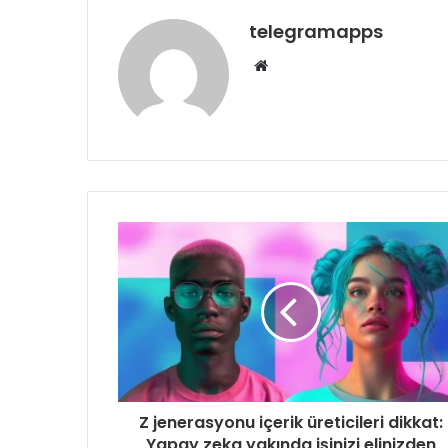
telegramapps
Web
sitesi
Z jenerasyonu içerik üreticileri dikkat:
Yapay zeka yakında işinizi elinizden