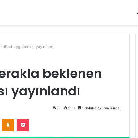
n iPad uygulaması yayınlandı
erakla beklenen
ı yayınlandı
0
229
1 dakika okuma süresi
VKontakte
Odnoklassniki
Pocket