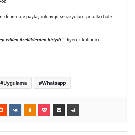
yor.
rdî hem de paylaşımlı aygıt senaryoları için ülkü hale
p edilen özelliklerden biriydi.”
diyerek kullanıcı
Uygulama
Whatsapp
erest
Reddit
VKontakte
Odnoklassniki
Pocket
E-Posta ile paylaş
Yazdır