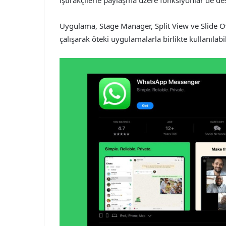
iştirakçilerle paylaşma üzere fonksiyonlar de de
Uygulama, Stage Manager, Split View ve Slide Ov
çalışarak öteki uygulamalarla birlikte kullanılabil