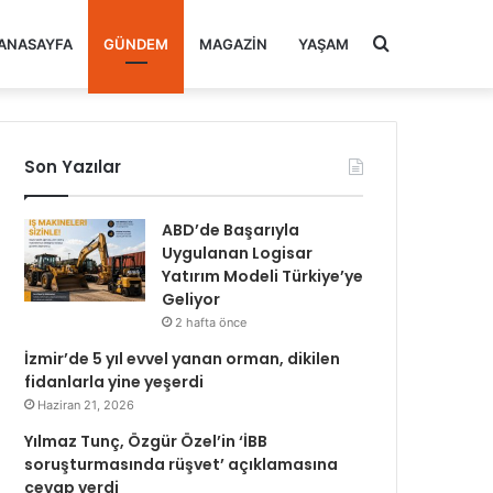
Arama
ANASAYFA
GÜNDEM
MAGAZIN
YAŞAM
yap
Son Yazılar
...
ABD’de Başarıyla
Uygulanan Logisar
Yatırım Modeli Türkiye’ye
Geliyor
2 hafta önce
İzmir’de 5 yıl evvel yanan orman, dikilen
fidanlarla yine yeşerdi
Haziran 21, 2026
Yılmaz Tunç, Özgür Özel’in ‘İBB
soruşturmasında rüşvet’ açıklamasına
cevap verdi