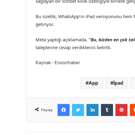
sağlayan bir sohbet kilidi özelliğiyle birlikte geli
Bu özellik, WhatsApp’ın iPad versiyonunu hem fe
getiriyor.
Meta yaptığı açıklamada,
“Bu, bizden en çok tale
taleplerine cevap verdiklerini belirtti.
Kaynak : Ensonhaber
App
İpad
Facebook
Twitter
LinkedIn
Tumblr
Pint
Paylaş