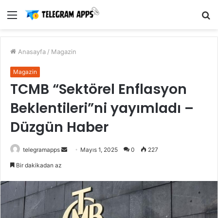
Menü
A
y
...
Anasayfa
/
Magazin
Magazin
TCMB “Sektörel Enflasyon
Beklentileri”ni yayımladı –
Düzgün Haber
Bir
telegramapps
Mayıs 1, 2025
0
227
e-
Bir dakikadan az
posta
göndermek