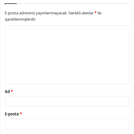
E-posta adresiniz yayınlanmayacak.
Gerekli alanlar
*
ile
işaretlenmişlerdir
Y
o
r
u
m
*
Ad
*
E-posta
*