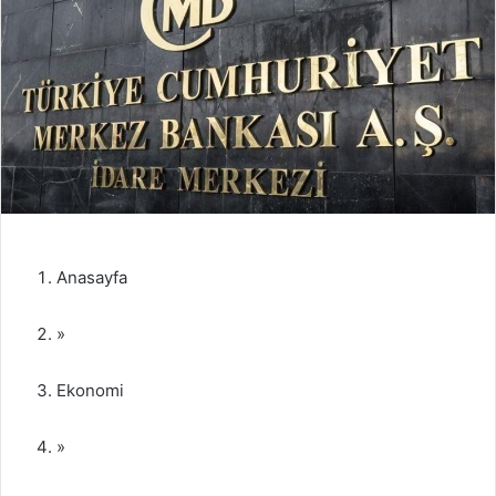
Anasayfa
»
Ekonomi
»