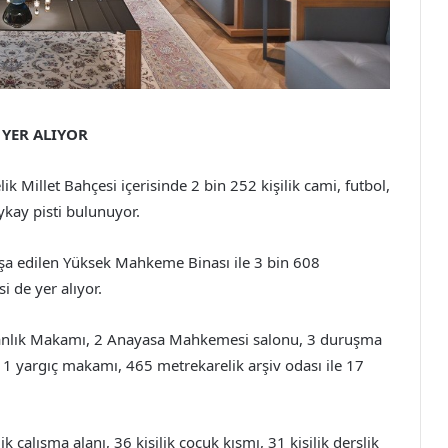
YER ALIYOR
 Millet Bahçesi içerisinde 2 bin 252 kişilik cami, futbol,
ykay pisti bulunuyor.
nşa edilen Yüksek Mahkeme Binası ile 3 bin 608
 de yer alıyor.
anlık Makamı, 2 Anayasa Mahkemesi salonu, 3 duruşma
11 yargıç makamı, 465 metrekarelik arşiv odası ile 17
k çalışma alanı, 36 kişilik çocuk kısmı, 31 kişilik derslik