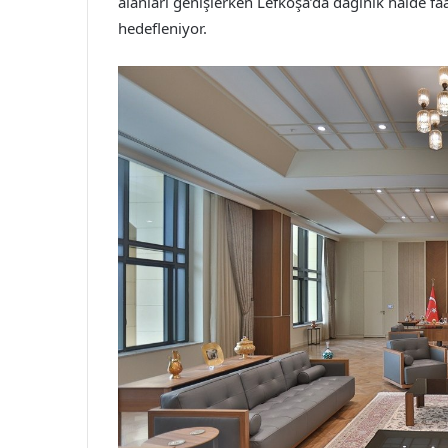
alanları genişlerken Lefkoşa’da dağınık halde f
hedefleniyor.