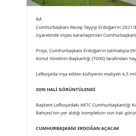
AA
Cumhurbaşkanı Recep Tayyip Erdoğan’ın 2021’de 
ziyaretinde inşası kararlaştırılan Cumhurbaşkan
Proje, Cumhurbaşkanı Erdoğan’ın talimatıyla Etraf
Konut Yönetimi Başkanlığı (TOKİ) tarafından haya
Lefkoşa’da inşa edilen külliyenin maliyeti 4,5 mil
SON HALİ GÖRÜNTÜLENDİ
Başkent Lefkoşa’daki KKTC Cumhurbaşkanlığı Kül
Bahçesi’nin yer aldığı kompleksin son hali görü
CUMHURBAŞKANI ERDOĞAN AÇACAK