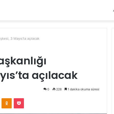
kesi, 3 Mayıs’ta açılacak
şkanlığı
yıs’ta açılacak
0
228
1 dakika okuma süresi
VKontakte
Odnoklassniki
Pocket