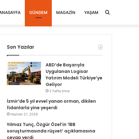
Arama
ANASAYFA
GÜNDEM
MAGAZIN
YAŞAM
yap
Son Yazılar
...
ABD’de Başarıyla
Uygulanan Logisar
Yatırım Modeli Türkiye’ye
Geliyor
2 hafta önce
İzmir’de 5 yıl evvel yanan orman, dikilen
fidanlarla yine yeşerdi
Haziran 21, 2026
Yılmaz Tunç, Özgür Özel’in ‘İBB
soruşturmasında rüşvet’ açıklamasına
cevap verdi