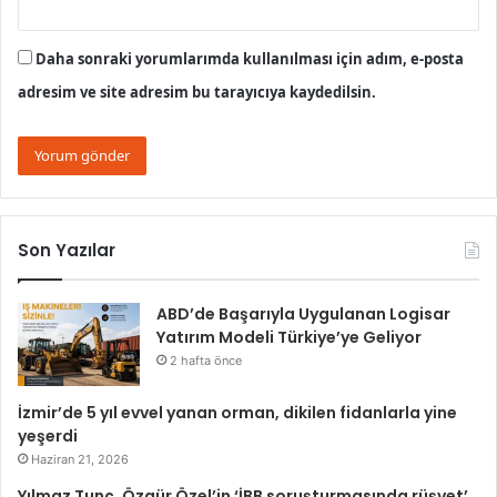
Daha sonraki yorumlarımda kullanılması için adım, e-posta
adresim ve site adresim bu tarayıcıya kaydedilsin.
Son Yazılar
ABD’de Başarıyla Uygulanan Logisar
Yatırım Modeli Türkiye’ye Geliyor
2 hafta önce
İzmir’de 5 yıl evvel yanan orman, dikilen fidanlarla yine
yeşerdi
Haziran 21, 2026
Yılmaz Tunç, Özgür Özel’in ‘İBB soruşturmasında rüşvet’