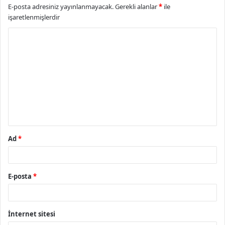
E-posta adresiniz yayınlanmayacak.
Gerekli alanlar
*
ile
işaretlenmişlerdir
Y
o
r
u
m
*
Ad
*
E-posta
*
İnternet sitesi