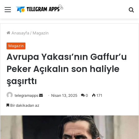
Menü
A
y
...
Anasayfa
/
Magazin
Magazin
Avrupa Yakası’nın Gaffur’u
Peker Açıkalın son haliyle
şaşırttı
Bir
telegramapps
Nisan 13, 2025
0
171
e-
Bir dakikadan az
posta
göndermek