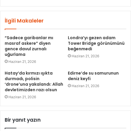
İlgili Makaleler
“Sadece garibanlar mı
Londra’yı gezen adam
masraf askere” diyen
Tower Bridge görünümünü
gence davul zurnalı
beğenmedi
uğurlama
Haziran 21, 2026
Haziran 21, 2026
Hatay’da kırmızı ışıkta
Edirne’de su samurunun
durmadı, polisin
deniz keyfi
‘drone’una yakalandı: Allah
Haziran 21, 2026
devletimizden razı olsun
Haziran 21, 2026
Bir yanıt yazın