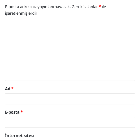
E-posta adresiniz yayınlanmayacak.
Gerekli alanlar
*
ile
işaretlenmişlerdir
Y
o
r
u
m
*
Ad
*
E-posta
*
İnternet sitesi