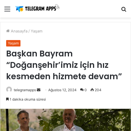
Menü
A
y
...
Anasayfa
/
Yaşam
Yaşam
Başkan Bayram
“Doğanşehir’imiz için hız
kesmeden hizmete devam”
Bir
telegramapps
Ağustos 12, 2024
0
204
e-
1 dakika okuma süresi
posta
göndermek