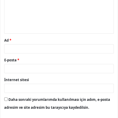
r
u
m
*
Ad
*
E-posta
*
İnternet sitesi
Daha sonraki yorumlarımda kullanılması için adım, e-posta
adresim ve site adresim bu tarayıcıya kaydedilsin.