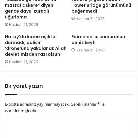
masraf askere” diyen
Tower Bridge görünümünü
gence davul zurnalı
beğenmedi
uğurlama
Haziran 21, 2026
Haziran 21, 2026
Hatay’da kırmızı ışıkta
Edirne’de su samurunun
durmadı, polisin
deniz keyfi
‘drone’una yakalandı: Allah
Haziran 21, 2026
devletimizden razı olsun
Haziran 21, 2026
Bir yanıt yazın
E-posta adresiniz yayınlanmayacak.
Gerekli alanlar
*
ile
işaretlenmişlerdir
Y
o