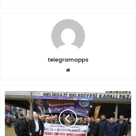
telegramapps
Web
sitesi