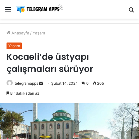
Menü
A
y
...
Anasayfa
/
Yaşam
Yaşam
Kocaeli’de üstyapı
çalışmaları sürüyor
Bir
telegramapps
Şubat 14, 2024
0
205
e-
Bir dakikadan az
posta
göndermek