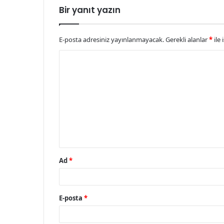
Bir yanıt yazın
E-posta adresiniz yayınlanmayacak.
Gerekli alanlar
*
ile 
Y
o
r
u
m
*
Ad
*
E-posta
*