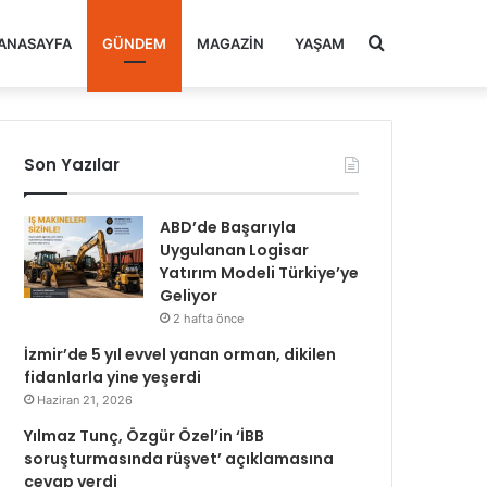
Arama
ANASAYFA
GÜNDEM
MAGAZIN
YAŞAM
yap
Son Yazılar
...
ABD’de Başarıyla
Uygulanan Logisar
Yatırım Modeli Türkiye’ye
Geliyor
2 hafta önce
İzmir’de 5 yıl evvel yanan orman, dikilen
fidanlarla yine yeşerdi
Haziran 21, 2026
Yılmaz Tunç, Özgür Özel’in ‘İBB
soruşturmasında rüşvet’ açıklamasına
cevap verdi