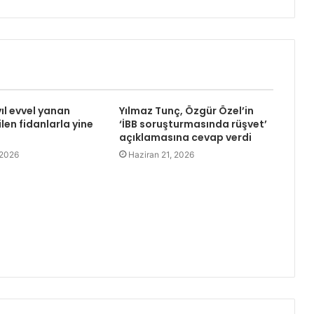
yıl evvel yanan
Yılmaz Tunç, Özgür Özel’in
len fidanlarla yine
‘İBB soruşturmasında rüşvet’
açıklamasına cevap verdi
 2026
Haziran 21, 2026