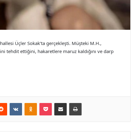
allesi Üçler Sokak’ta gerçekleşti. Müşteki M.H.,
i tehdit ettiğini, hakaretlere maruz kaldığını ve darp
erest
Reddit
VKontakte
Odnoklassniki
Pocket
E-Posta ile paylaş
Yazdır