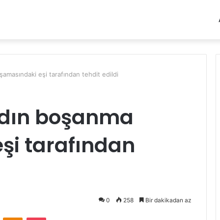
amasındaki eşi tarafından tehdit edildi
adın boşanma
şi tarafından
0
258
Bir dakikadan az
VKontakte
Odnoklassniki
Pocket