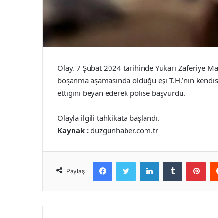
Olay, 7 Şubat 2024 tarihinde Yukarı Zaferiye Mah
boşanma aşamasında olduğu eşi T.H.’nin kendisin
ettiğini beyan ederek polise başvurdu.
Olayla ilgili tahkikata başlandı.
Kaynak :
duzgunhaber.com.tr
Facebook
Twitter
LinkedIn
Tumblr
Pint
Paylaş