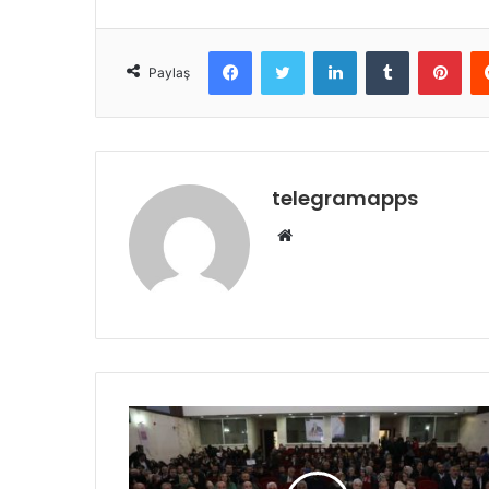
Facebook
Twitter
LinkedIn
Tumblr
Pint
Paylaş
telegramapps
Web
sitesi