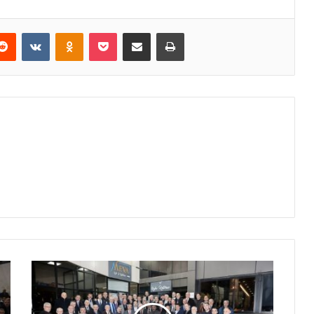
erest
Reddit
VKontakte
Odnoklassniki
Pocket
E-Posta ile paylaş
Yazdır