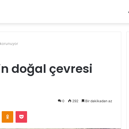
 korunuyor
n doğal çevresi
0
292
Bir dakikadan az
VKontakte
Odnoklassniki
Pocket