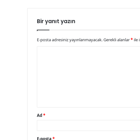
Bir yanıt yazın
E-posta adresiniz yayınlanmayacak.
Gerekli alanlar
*
ile 
Y
o
r
u
m
*
Ad
*
E-posta
*