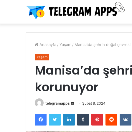
Anasayfa
/
Yaşam
/
Manisa’da şehrin doğal çevresi
Yaşam
Manisa’da şehri
korunuyor
Bir
telegramapps
Şubat 8, 2024
e-
Facebook
Twitter
LinkedIn
Tumblr
Pinterest
Reddit
posta
göndermek