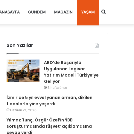
Arama
ANASAYFA
GÜNDEM
MAGAZIN
YAŞAM
yap
Son Yazılar
...
ABD’de Başarıyla
Uygulanan Logisar
Yatırım Modeli Türkiye’ye
Geliyor
3 hafta önce
İzmir’de 5 yıl evvel yanan orman, dikilen
fidanlarla yine yeşerdi
Haziran 21, 2026
Yılmaz Tunç, Özgür Özel’in ‘İBB
soruşturmasında rüşvet’ açıklamasına
cevap verdi