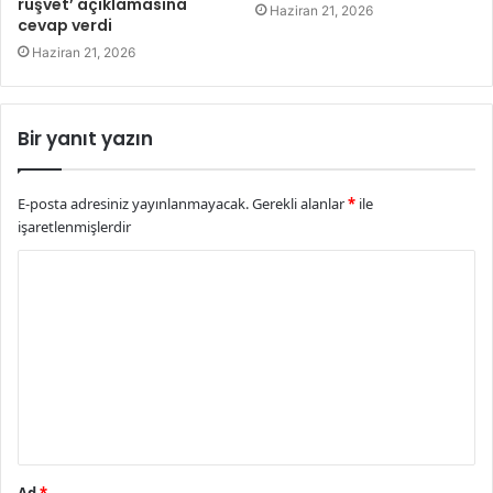
rüşvet’ açıklamasına
Haziran 21, 2026
cevap verdi
Haziran 21, 2026
Bir yanıt yazın
E-posta adresiniz yayınlanmayacak.
Gerekli alanlar
*
ile
işaretlenmişlerdir
Y
o
r
u
m
*