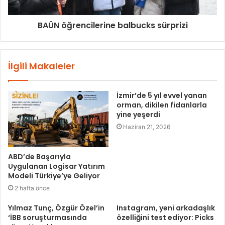
BAÜN öğrencilerine balbucks sürprizi
İlgili Makaleler
İzmir’de 5 yıl evvel yanan
orman, dikilen fidanlarla
yine yeşerdi
Haziran 21, 2026
ABD’de Başarıyla
Uygulanan Logisar Yatırım
Modeli Türkiye’ye Geliyor
2 hafta önce
Yılmaz Tunç, Özgür Özel’in
Instagram, yeni arkadaşlık
‘İBB soruşturmasında
özelliğini test ediyor: Picks