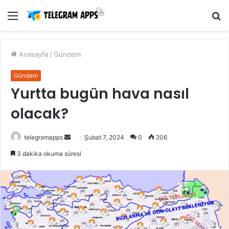
Menü
A
y
...
Anasayfa
/
Gündem
Gündem
Yurtta bugün hava nasıl
olacak?
Bir
telegramapps
Şubat 7, 2024
0
206
e-
3 dakika okuma süresi
posta
göndermek