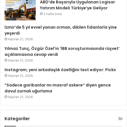
ABD’de Başarıyla Uygulanan Logisar
Yatırım Modeli Türkiye’ye Geliyor
2 hafta önce
İzmir’de 5 yıl evvel yanan orman, dikilen fidanlarla yine
yeşerdi
Haziran 21, 2026
Yılmaz Tunç, Özgür Özel’in ‘İBB soruşturmasında rüşvet’
açıklamasına cevap verdi
Haziran 21, 2026
Instagram, yeni arkadaşlık özelliğini test ediyor: Picks
Haziran 21, 2026
“Sadece garibanlar mı masraf askere” diyen gence
davul zurnalı uğurlama
Haziran 21, 2026
Kategoriler