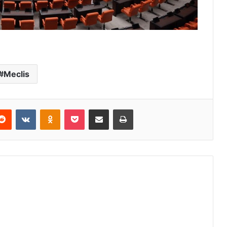
Meclis
erest
Reddit
VKontakte
Odnoklassniki
Pocket
E-Posta ile paylaş
Yazdır