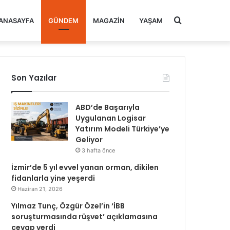
Arama
ANASAYFA
GÜNDEM
MAGAZIN
YAŞAM
yap
Son Yazılar
...
ABD’de Başarıyla
Uygulanan Logisar
Yatırım Modeli Türkiye’ye
Geliyor
3 hafta önce
İzmir’de 5 yıl evvel yanan orman, dikilen
fidanlarla yine yeşerdi
Haziran 21, 2026
Yılmaz Tunç, Özgür Özel’in ‘İBB
soruşturmasında rüşvet’ açıklamasına
cevap verdi