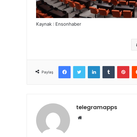
Kaynak : Ensonhaber
Facebook
Twitter
LinkedIn
Tumblr
Pint
Paylaş
telegramapps
Web
sitesi