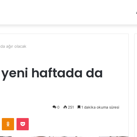
a ağır olacak
yeni haftada da
0
251
1 dakika okuma süresi
VKontakte
Odnoklassniki
Pocket