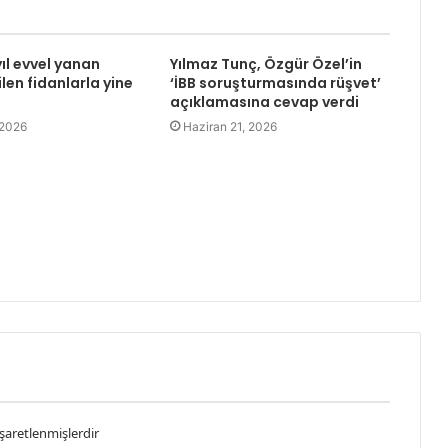
yıl evvel yanan
Yılmaz Tunç, Özgür Özel’in
len fidanlarla yine
‘İBB soruşturmasında rüşvet’
açıklamasına cevap verdi
 2026
Haziran 21, 2026
işaretlenmişlerdir