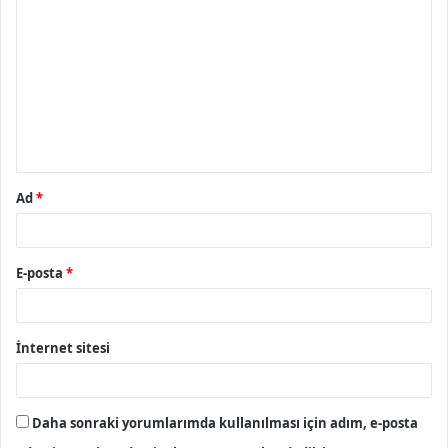
o
r
u
m
*
Ad
*
E-posta
*
İnternet sitesi
Daha sonraki yorumlarımda kullanılması için adım, e-posta