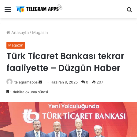
Menü
A
y
...
Anasayfa
/
Magazin
Magazin
Türk Ticaret Bankası tekrar
faaliyette – Düzgün Haber
Bir
telegramapps
Haziran 9, 2025
0
207
e-
1 dakika okuma süresi
posta
göndermek