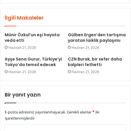
İlgili Makaleler
Münir Özkul’un eşi hayata
Gülben Ergen’den tartışma
veda etti
yaratan laiklik paylaşımı
Haziran 21, 2026
Haziran 21, 2026
Ayşe Sena Gurur, Türkiye’yi
CZN Burak, bir sefer daha
Tokyo’da temsil edecek
kalpleri fethetti
Haziran 21, 2026
Haziran 21, 2026
Bir yanıt yazın
E-posta adresiniz yayınlanmayacak.
Gerekli alanlar
*
ile
işaretlenmişlerdir
Y