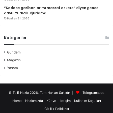
“Sadece garibanlar mı masraf askere” diyen gence
davul zurnalı uğurlama
Haziran 21, 2026
Kategoriler
Gündem
Magazin
Yaşam
© Telif Hakkı 2026, Tüm Hakları Saklıdır |
Telegramapps
Home
Hakkımızda
Künye
İletişim
Kullanım Koşulları
Gizlilik Politikası