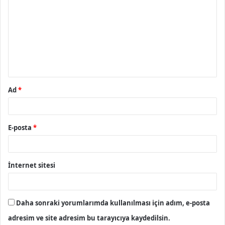
o
r
u
m
*
Ad
*
E-posta
*
İnternet sitesi
Daha sonraki yorumlarımda kullanılması için adım, e-posta
adresim ve site adresim bu tarayıcıya kaydedilsin.