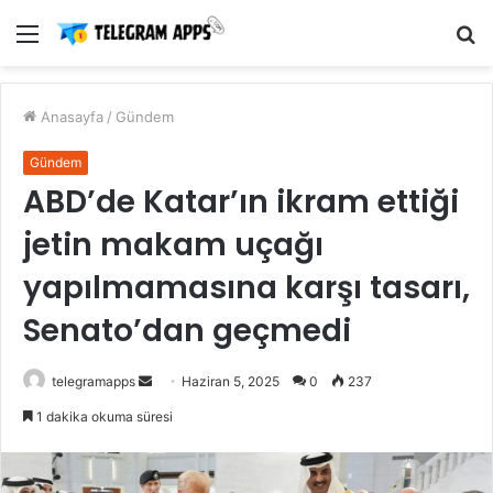
Menü
A
y
...
Anasayfa
/
Gündem
Gündem
ABD’de Katar’ın ikram ettiği
jetin makam uçağı
yapılmamasına karşı tasarı,
Senato’dan geçmedi
Bir
telegramapps
Haziran 5, 2025
0
237
e-
1 dakika okuma süresi
posta
göndermek