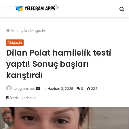
Menü
A
y
...
Anasayfa
/
Magazin
Magazin
Dilan Polat hamilelik testi
yaptı! Sonuç başları
karıştırdı
Bir
telegramapps
Haziran 2, 2025
0
232
e-
Bir dakikadan az
posta
göndermek