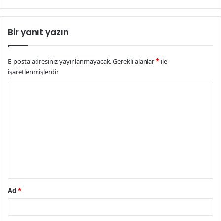
Bir yanıt yazın
E-posta adresiniz yayınlanmayacak.
Gerekli alanlar
*
ile
işaretlenmişlerdir
Y
o
r
u
m
*
Ad
*