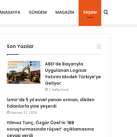
Arama
ANASAYFA
GÜNDEM
MAGAZIN
YAŞAM
yap
Son Yazılar
...
ABD’de Başarıyla
Uygulanan Logisar
Yatırım Modeli Türkiye’ye
Geliyor
2 hafta önce
İzmir’de 5 yıl evvel yanan orman, dikilen
fidanlarla yine yeşerdi
Haziran 21, 2026
Yılmaz Tunç, Özgür Özel’in ‘İBB
soruşturmasında rüşvet’ açıklamasına
cevap verdi