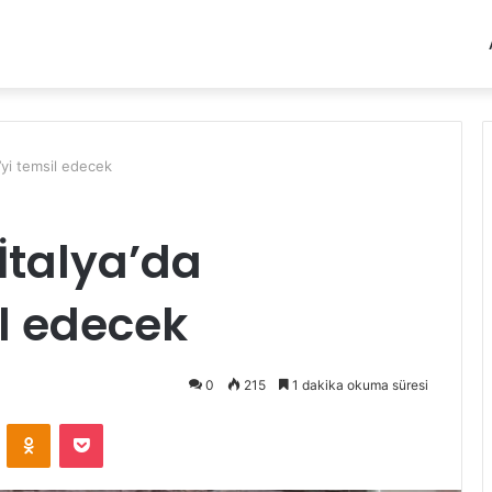
e’yi temsil edecek
İtalya’da
il edecek
0
215
1 dakika okuma süresi
VKontakte
Odnoklassniki
Pocket