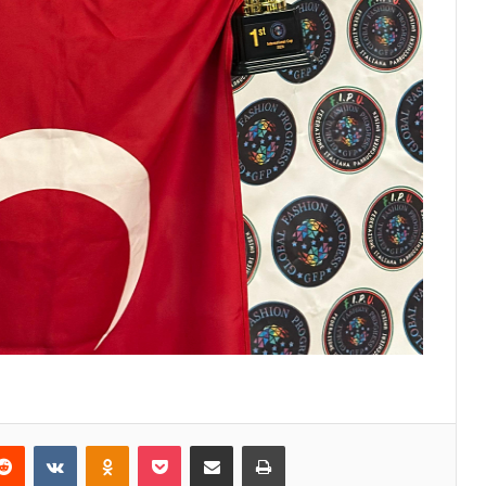
erest
Reddit
VKontakte
Odnoklassniki
Pocket
E-Posta ile paylaş
Yazdır