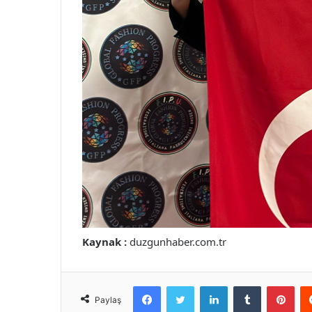
Kaynak :
duzgunhaber.com.tr
Facebook
Twitter
LinkedIn
Tumblr
Pint
Paylaş