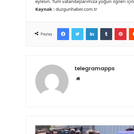
eylesin. Tüm vatandaşlarımıza yoğun ilgileri içi
Kaynak :
duzgunhaber.com.tr
Facebook
Twitter
LinkedIn
Tumblr
Pint
Paylaş
telegramapps
Web
sitesi