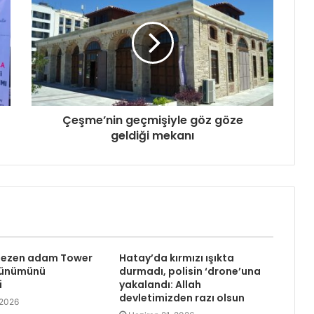
Çeşme’nin geçmişiyle göz göze
geldiği mekanı
 gezen adam Tower
Hatay’da kırmızı ışıkta
rünümünü
durmadı, polisin ‘drone’una
i
yakalandı: Allah
devletimizden razı olsun
 2026