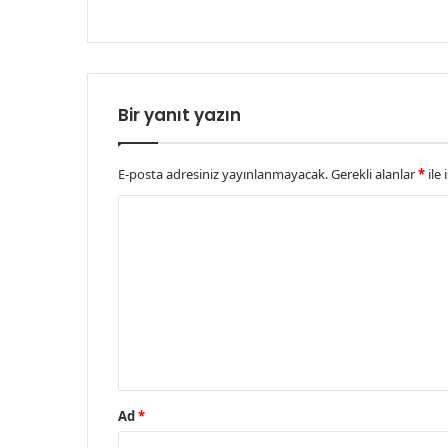
Bir yanıt yazın
E-posta adresiniz yayınlanmayacak.
Gerekli alanlar
*
ile 
Y
o
r
u
m
*
Ad
*