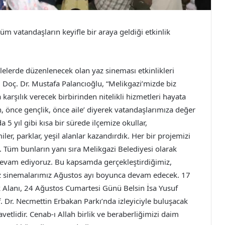
üm vatandaşların keyifle bir araya geldiği etkinlik
elerde düzenlenecek olan yaz sineması etkinlikleri
 Doç. Dr. Mustafa Palancıoğlu, “Melikgazi’mizde biz
 karşılık verecek birbirinden nitelikli hizmetleri hayata
n, önce gençlik, önce aile’ diyerek vatandaşlarımıza değer
5 yıl gibi kısa bir sürede ilçemize okullar,
iler, parklar, yeşil alanlar kazandırdık. Her bir projemizi
. Tüm bunların yanı sıra Melikgazi Belediyesi olarak
 devam ediyoruz. Bu kapsamda gerçekleştirdiğimiz,
az sinemalarımız Ağustos ayı boyunca devam edecek. 17
k Alanı, 24 Ağustos Cumartesi Günü Belsin İsa Yusuf
 Dr. Necmettin Erbakan Parkı’nda izleyiciyle buluşacak
tlidir. Cenab-ı Allah birlik ve beraberliğimizi daim