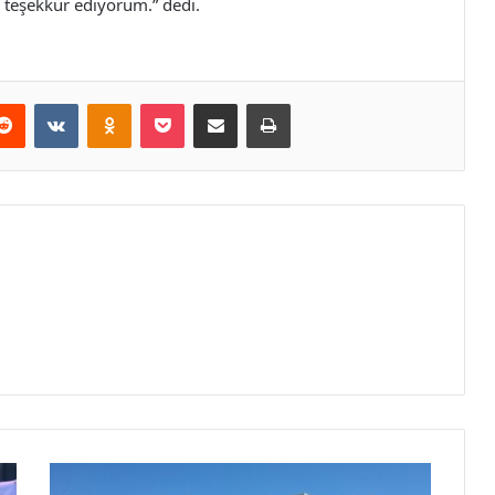
n teşekkür ediyorum.” dedi.
erest
Reddit
VKontakte
Odnoklassniki
Pocket
E-Posta ile paylaş
Yazdır