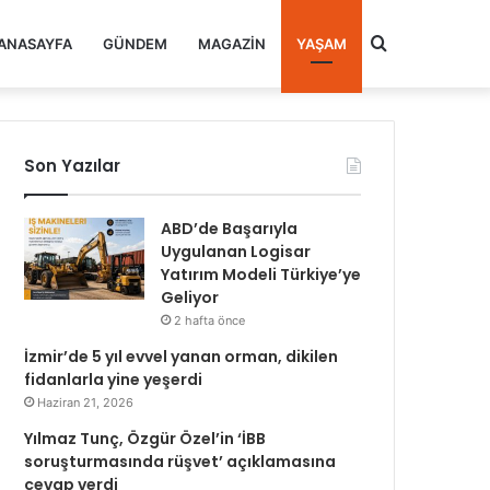
Arama
ANASAYFA
GÜNDEM
MAGAZIN
YAŞAM
yap
Son Yazılar
...
ABD’de Başarıyla
Uygulanan Logisar
Yatırım Modeli Türkiye’ye
Geliyor
2 hafta önce
İzmir’de 5 yıl evvel yanan orman, dikilen
fidanlarla yine yeşerdi
Haziran 21, 2026
Yılmaz Tunç, Özgür Özel’in ‘İBB
soruşturmasında rüşvet’ açıklamasına
cevap verdi