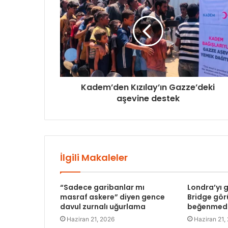
Kadem’den Kızılay’ın Gazze’deki
aşevine destek
İlgili Makaleler
“Sadece garibanlar mı
Londra’yı
masraf askere” diyen gence
Bridge gö
davul zurnalı uğurlama
beğenmed
Haziran 21, 2026
Haziran 21,