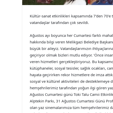
Kültür-sanat etkinlikleri kapsamında 7’den 70’e t
vatandaşlar tarafından çok sevildi.
Ağustos ayı boyunca her Cumartesi farklı mahall
hakkında bilgi veren Melikgazi Belediye Başkanı
büyük bir aileyiz. Vatandaşlarımızın ihtiyaçlarına
geçiriyor olmak bizleri mutlu ediyor. ‘Önce insa
veren hizmetleri gerçekleştiriyoruz. Bu kapsamda 
kütüphaneler, sosyal tesisler, sağlık ocakları, cam
hayata geçirirken rekor hizmetlere de imza attık
sosyal ve kültürel aktiviteleri de desteklemeye
hemşehrilerimiz tarafından yoğun ilgi gören y
Ağustos Cumartesi günü Toki Talu Camii Etkinli
Alptekin Parkı, 31 Ağustos Cumartesi Günü Prof.
olan yaz sinemalarımıza tüm hemşehrilerimiz dave