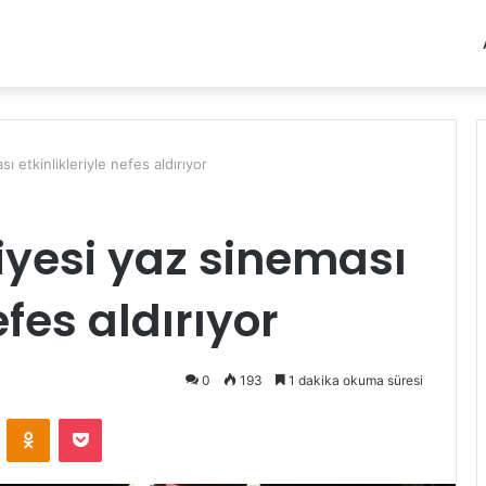
ı etkinlikleriyle nefes aldırıyor
iyesi yaz sineması
efes aldırıyor
0
193
1 dakika okuma süresi
VKontakte
Odnoklassniki
Pocket