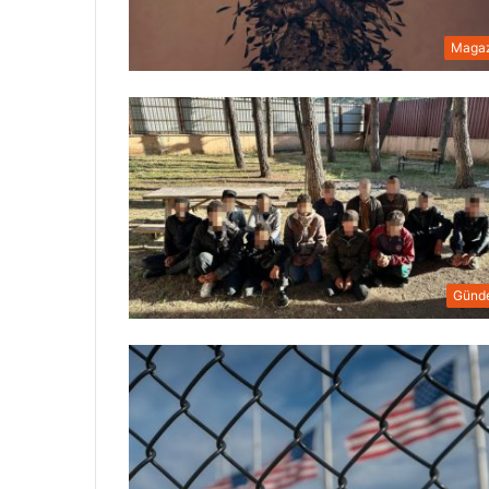
Magaz
Günd