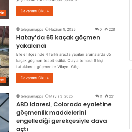
Devamını Oku »
in
telegramapps
Haziran 9, 2025
0
228
Hatay’da 65 kaçak göçmen
yakalandı
Efeler ilçesinde 4 farklı araçta yapılan aramalarda 65
kaçak göçmen tespit edildi. Olayla temaslı 6 kişi
tutuklandı, göçmenler Vilayet Göç…
Devamını Oku »
em
telegramapps
Mayıs 3, 2025
0
221
ABD idaresi, Colorado eyaletine
göçmenlik maddelerini
engellediği gerekçesiyle dava
açtı