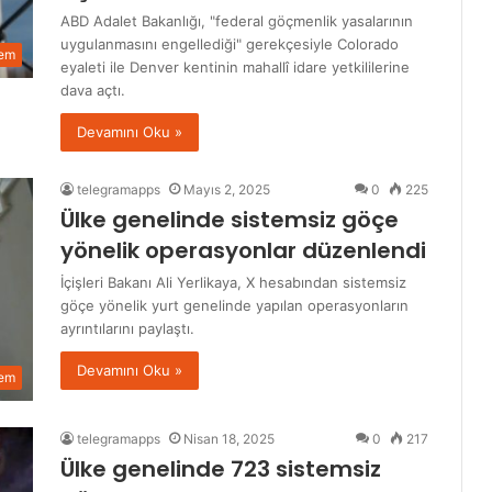
ABD Adalet Bakanlığı, "federal göçmenlik yasalarının
uygulanmasını engellediği" gerekçesiyle Colorado
em
eyaleti ile Denver kentinin mahallî idare yetkililerine
dava açtı.
Devamını Oku »
telegramapps
Mayıs 2, 2025
0
225
Ülke genelinde sistemsiz göçe
yönelik operasyonlar düzenlendi
İçişleri Bakanı Ali Yerlikaya, X hesabından sistemsiz
göçe yönelik yurt genelinde yapılan operasyonların
ayrıntılarını paylaştı.
Devamını Oku »
em
telegramapps
Nisan 18, 2025
0
217
Ülke genelinde 723 sistemsiz