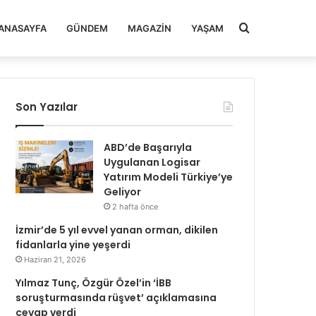
Arama
ANASAYFA
GÜNDEM
MAGAZIN
YAŞAM
yap
Son Yazılar
...
ABD’de Başarıyla
Uygulanan Logisar
Yatırım Modeli Türkiye’ye
Geliyor
2 hafta önce
İzmir’de 5 yıl evvel yanan orman, dikilen
fidanlarla yine yeşerdi
Haziran 21, 2026
Yılmaz Tunç, Özgür Özel’in ‘İBB
soruşturmasında rüşvet’ açıklamasına
cevap verdi