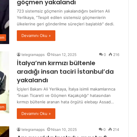
göçmen yakalandı
723 sistemsiz göçmenin yakalandığını belirten Ali
Yerlikaya, "Tespit edilen sistemsiz göçmenlerin
ülkelerine geri gönderilme süreçleri başlatıldı" dedi.
Devamını Oku »
em
telegramapps
Nisan 12, 2025
0
216
İtalya’nın kırmızı bültenle
aradığı insan taciri İstanbul’da
yakalandı
İçişleri Bakanı Ali Yerlikaya, İtalya isimli makamlarınca
"İnsan Ticareti ve Göçmen Kaçakçılığı" hatasından
kırmızı bültenle aranan hata örgütü elebaşı Assad…
em
Devamını Oku »
telegramapps
Nisan 10, 2025
0
214