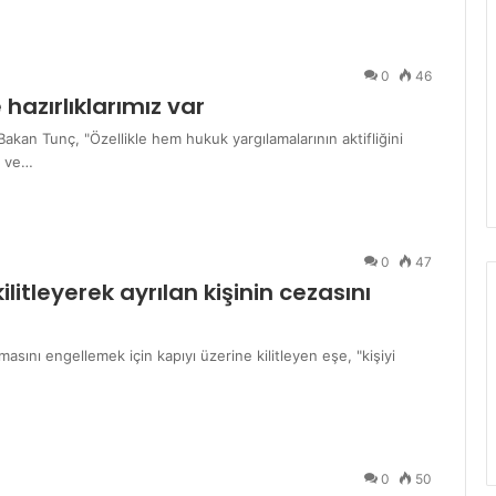
0
46
hazırlıklarımız var
akan Tunç, "Özellikle hem hukuk yargılamalarının aktifliğini
k ve…
0
47
ilitleyerek ayrılan kişinin cezasını
masını engellemek için kapıyı üzerine kilitleyen eşe, "kişiyi
0
50