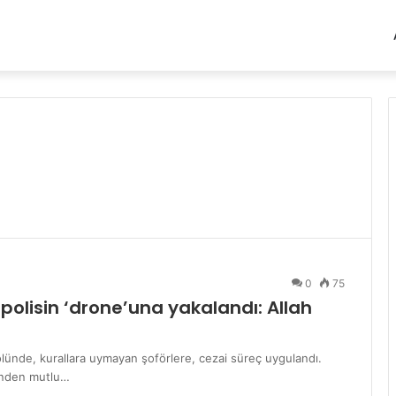
0
75
 polisin ‘drone’una yakalandı: Allah
rolünde, kurallara uymayan şoförlere, cezai süreç uygulandı.
rinden mutlu…