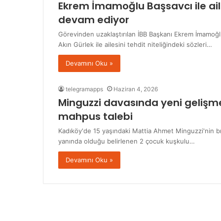
Ekrem İmamoğlu Başsavcı ile aile
devam ediyor
Görevinden uzaklaştırılan İBB Başkanı Ekrem İmamoğlu
Akın Gürlek ile ailesini tehdit niteliğindeki sözleri…
Devamını Oku »
telegramapps
Haziran 4, 2026
Minguzzi davasında yeni gelişme:
mahpus talebi
Kadıköy'de 15 yaşındaki Mattia Ahmet Minguzzi'nin bı
yanında olduğu belirlenen 2 çocuk kuşkulu…
Devamını Oku »