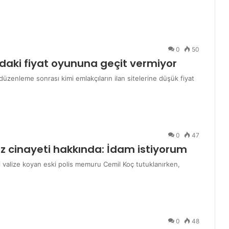
0
50
ındaki fiyat oyununa geçit vermiyor
ği düzenleme sonrası kimi emlakçıların ilan sitelerine düşük fiyat
0
47
 cinayeti hakkında: İdam istiyorum
i valize koyan eski polis memuru Cemil Koç tutuklanırken,
0
48