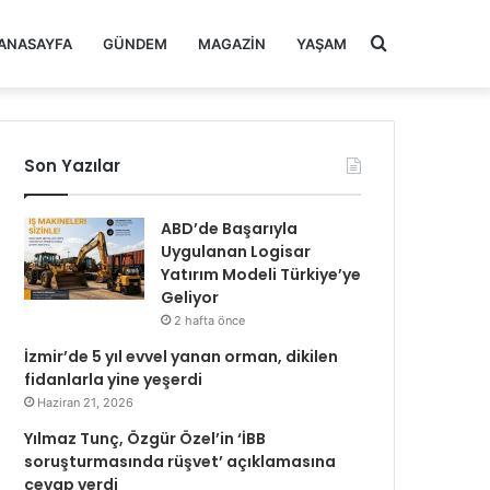
Arama
ANASAYFA
GÜNDEM
MAGAZIN
YAŞAM
yap
Son Yazılar
...
ABD’de Başarıyla
Uygulanan Logisar
Yatırım Modeli Türkiye’ye
Geliyor
2 hafta önce
İzmir’de 5 yıl evvel yanan orman, dikilen
fidanlarla yine yeşerdi
Haziran 21, 2026
Yılmaz Tunç, Özgür Özel’in ‘İBB
soruşturmasında rüşvet’ açıklamasına
cevap verdi