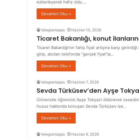
ezberleyerek hafız oldu.…
Devamını Oku »
telegramapps
Haziran 10, 2026
Ticaret Bakanlığı, konut ilanlar
Ticaret Bakanlığı’nın fahiş fiyat artışına karşı getirdi
girip, alıcıları telefonda “gerçek fiyat”la…
Devamını Oku »
telegramapps
Haziran 7, 2026
Sevda Türküsev’den Ayşe Tokyaz
Üniversite öğrencisi Ayşe Tokyaz’ı öldürerek cesedin
husus hakkında konuşan Sevda Türküsev ise…
Devamını Oku »
telegramapps
Haziran 6, 2026