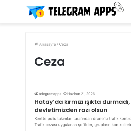
Anasayfa
/
Ceza
Ceza
telegramapps
Haziran 21, 2026
Hatay’da kırmızı ışıkta durmadı,
devletimizden razı olsun
Kentte polis takımları tarafından drone'lu trafik kont
Trafik cezası uygulanan şoförler, grupların kontrolle