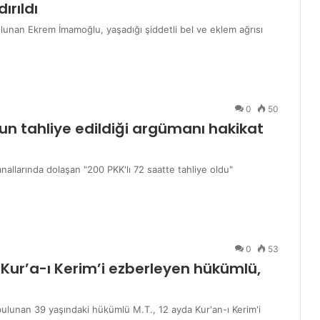
rıldı
ulunan Ekrem İmamoğlu, yaşadığı şiddetli bel ve eklem ağrısı
0
50
n tahliye edildiği argümanı hakikat
allarında dolaşan "200 PKK'lı 72 saatte tahliye oldu"
0
53
 Kur’a-ı Kerim’i ezberleyen hükümlü,
bulunan 39 yaşındaki hükümlü M.T., 12 ayda Kur'an-ı Kerim'i