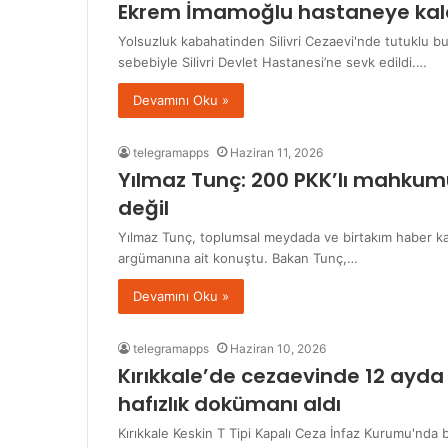
Ekrem İmamoğlu hastaneye kaldı
Yolsuzluk kabahatinden Silivri Cezaevi'nde tutuklu b
sebebiyle Silivri Devlet Hastanesi’ne sevk edildi.…
Devamını Oku »
telegramapps
Haziran 11, 2026
Yılmaz Tunç: 200 PKK’lı mahkumu
değil
Yılmaz Tunç, toplumsal meydada ve birtakım haber kan
argümanına ait konuştu. Bakan Tunç,…
Devamını Oku »
telegramapps
Haziran 10, 2026
Kırıkkale’de cezaevinde 12 ayda
hafızlık dokümanı aldı
Kırıkkale Keskin T Tipi Kapalı Ceza İnfaz Kurumu'nda 