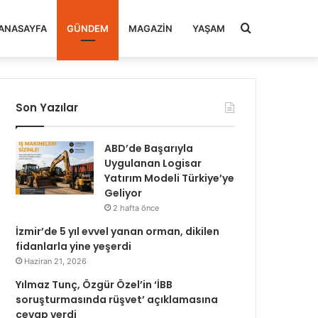
Arama
ANASAYFA
GÜNDEM
MAGAZIN
YAŞAM
yap
Son Yazılar
...
ABD’de Başarıyla
Uygulanan Logisar
Yatırım Modeli Türkiye’ye
Geliyor
2 hafta önce
İzmir’de 5 yıl evvel yanan orman, dikilen
fidanlarla yine yeşerdi
Haziran 21, 2026
Yılmaz Tunç, Özgür Özel’in ‘İBB
soruşturmasında rüşvet’ açıklamasına
cevap verdi