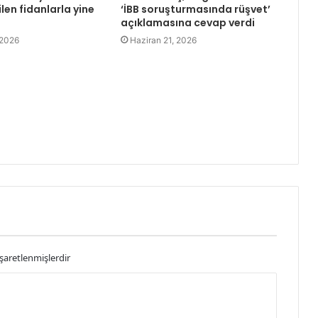
len fidanlarla yine
‘İBB soruşturmasında rüşvet’
açıklamasına cevap verdi
 2026
Haziran 21, 2026
işaretlenmişlerdir