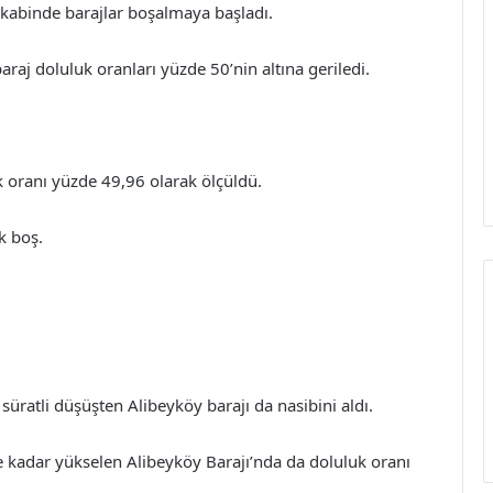
akabinde barajlar boşalmaya başladı.
aj doluluk oranları yüzde 50’nin altına geriledi.
k oranı yüzde 49,96 olarak ölçüldü.
ık boş.
süratli düşüşten Alibeyköy barajı da nasibini aldı.
e kadar yükselen Alibeyköy Barajı’nda da doluluk oranı