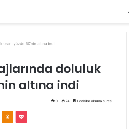
uk oranı yüzde 50’nin altına indi
ajlarında doluluk
in altına indi
0
74
1 dakika okuma süresi
VKontakte
Odnoklassniki
Pocket