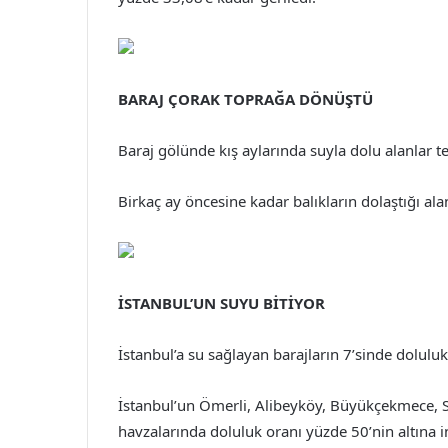
BARAJ ÇORAK TOPRAĞA DÖNÜŞTÜ
Baraj gölünde kış aylarında suyla dolu alanlar t
Birkaç ay öncesine kadar balıkların dolaştığı al
İSTANBUL’UN SUYU BİTİYOR
İstanbul’a su sağlayan barajların 7’sinde doluluk
İstanbul’un Ömerli, Alibeyköy, Büyükçekmece, Sa
havzalarında doluluk oranı yüzde 50’nin altına i