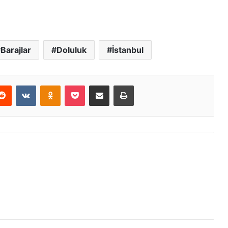
Barajlar
Doluluk
İstanbul
erest
Reddit
VKontakte
Odnoklassniki
Pocket
E-Posta ile paylaş
Yazdır