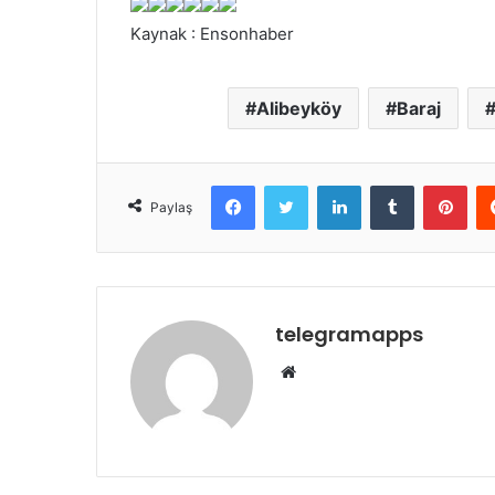
Kaynak : Ensonhaber
Alibeyköy
Baraj
Facebook
Twitter
LinkedIn
Tumblr
Pint
Paylaş
telegramapps
Web
sitesi